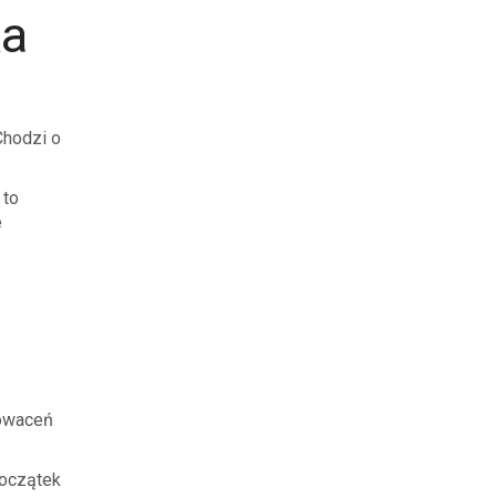
ka
Chodzi o
 to
e
nowaceń
początek