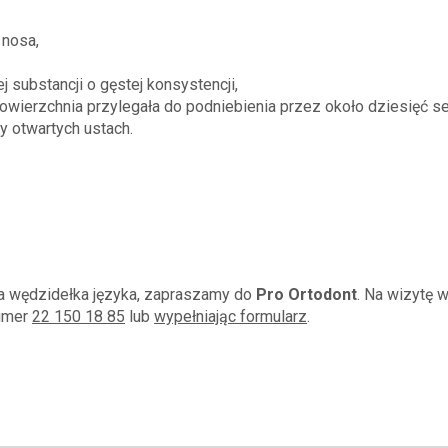
 nosa,
j substancji o gęstej konsystencji,
 powierzchnia przylegała do podniebienia przez około dziesięć s
 otwartych ustach.
ia wędzidełka języka, zapraszamy do
Pro Ortodont
. Na wizytę 
numer
22 150 18 85
lub
wypełniając formularz
.