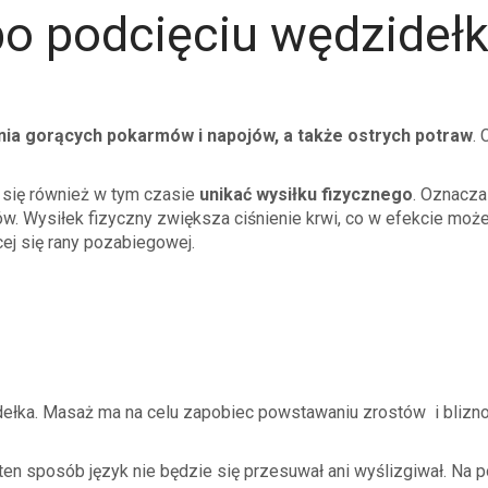
po podcięciu wędzideł
nia gorących pokarmów i napojów, a także ostrych potraw
. 
 się również w tym czasie
unikać wysiłku fizycznego
. Oznacza
ów. Wysiłek fizyczny zwiększa ciśnienie krwi, co w efekcie moż
ej się rany pozabiegowej.
idełka. Masaż ma na celu zapobiec powstawaniu zrostów i bliz
en sposób język nie będzie się przesuwał ani wyślizgiwał. Na 