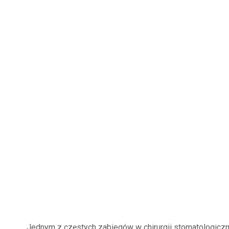
Jednym z częstych zabiegów w
chirurgii stomatologiczn