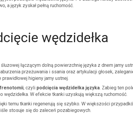
wo, a język zyskał pełną ruchomość.
cięcie wędzidełka
 śluzowej łączącym dolną powierzchnię języka z dnem jamy ustn
urzenia przeżuwania i ssania oraz artykulacji głosek, zaleganie
 prawidłowej higieny jamy ustnej.
frenotomii
, czyli
podcięcia wędzidełka języka
. Zabieg ten pol
go wędzidełka. W efekcie tkanki uzyskują większą ruchomość.
 dzięki temu tkanki regenerują się szybko. W większości przypadk
ciśle stosuje się do zaleceń pozabiegowych.