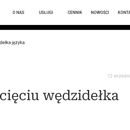
O NAS
USŁUGI
CENNIK
NOWOŚCI
KONT
dełka języka
12 wrześni
cięciu wędzidełka