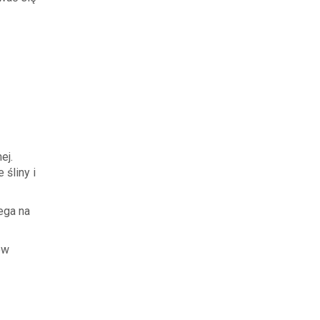
ej.
 śliny i
ega na
ów