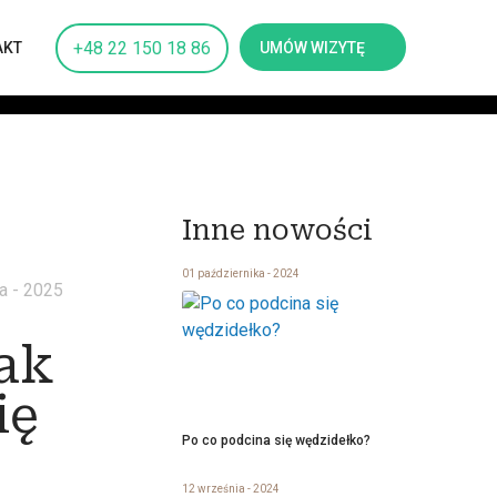
+48 22 150 18 86
UMÓW WIZYTĘ
AKT
Inne nowości
01 października - 2024
ca - 2025
ak
ię
Po co podcina się wędzidełko?
12 września - 2024