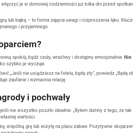
włączyć je w domowej codzienności już kilka dni przed spotka
grą lub bajką – to forma zajęcia uwagi i rozproszenia lęku. Kluc
znanego i przyjemnego.
 oparciem?
wuj spokój, bądź czuły, wrażliwy i dostępny emocjonalnie.
Nie
o szybko je wyczuje.
ić „Jeśli nie usiądziesz na fotelu, będę zły”, powiedz „Będę o
je zaufanie i wzmacnia relację.
grody i pochwały
 jeśli nie wszystko poszło idealnie. „Byłem dumny z tego, że tak 
własnej wartości.
, wspólną grę lub wizytę na placu zabaw. Pozytywne skojarzen
ć pozytywny nawyk.