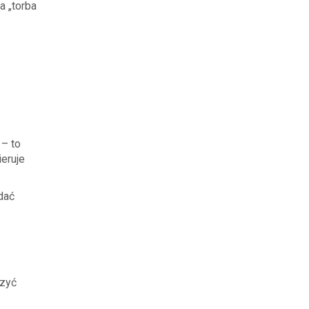
a „torba
 – to
eruje
dać
czyć