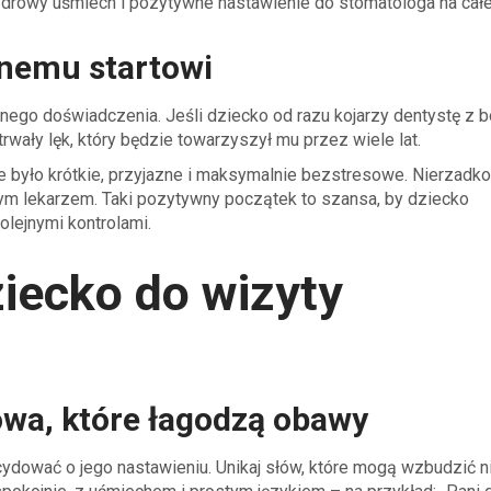
 zdrowy uśmiech i pozytywne nastawienie do stomatologa na całe
wnemu startowi
nego doświadczenia. Jeśli dziecko od razu kojarzy dentystę z 
rwały lęk, który będzie towarzyszył mu przez wiele lat.
 było krótkie, przyjazne i maksymalnie bezstresowe. Nierzadko 
tym lekarzem. Taki pozytywny początek to szansa, by dziecko
lejnymi kontrolami.
iecko do wizyty
wa, które łagodzą obawy
ydować o jego nastawieniu. Unikaj słów, które mogą wzbudzić n