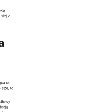
ekę
niej z
a
ąca od
jsze, to
idłowy
ddają