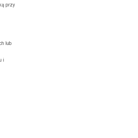
ką przy
ch lub
 i