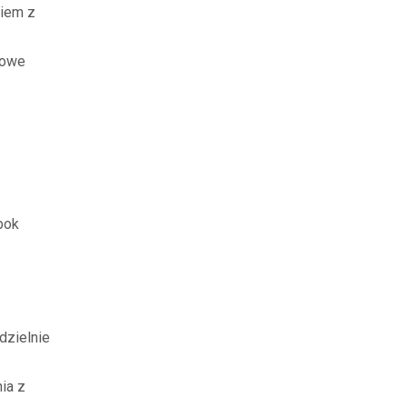
niem z
zowe
bok
dzielnie
ia z