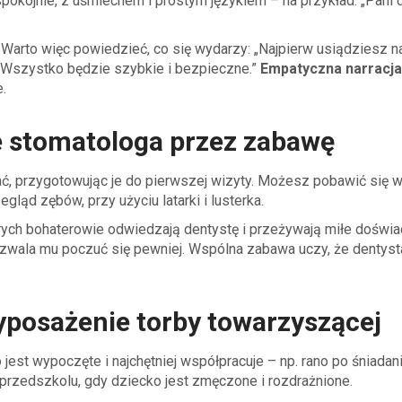
spokojnie, z uśmiechem i prostym językiem – na przykład: „Pani 
 Warto więc powiedzieć, co się wydarzy: „Najpierw usiądziesz n
. Wszystko będzie szybkie i bezpieczne.”
Empatyczna narracja
.
ie stomatologa przez zabawę
ać, przygotowując je do pierwszej wizyty. Możesz pobawić się 
ląd zębów, przy użyciu latarki i lusterka.
órych bohaterowie odwiedzają dentystę i przeżywają miłe doświa
zwala mu poczuć się pewniej. Wspólna zabawa uczy, że dentysta
yposażenie torby towarzyszącej
 jest wypoczęte i najchętniej współpracuje – np. rano po śniadani
przedszkolu, gdy dziecko jest zmęczone i rozdrażnione.