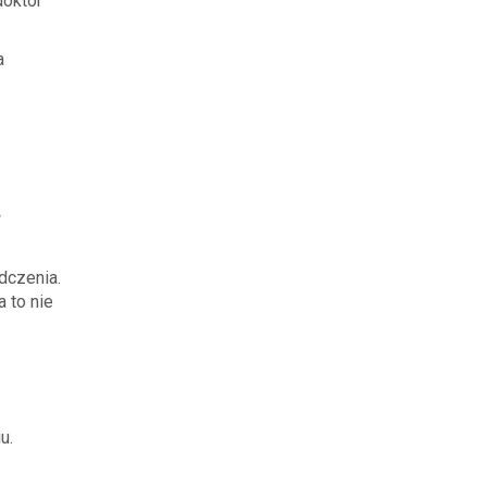
doktor
a
w
dczenia.
 to nie
u.