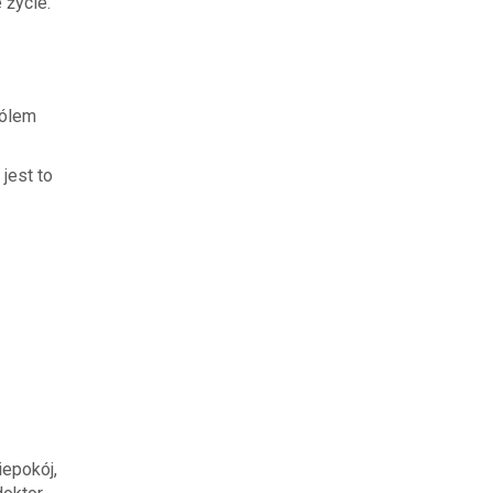
 życie.
bólem
jest to
iepokój,