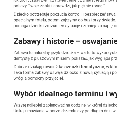
jak „ból”, „zastrzyk” czy „wiercenie”. Zamiast tego mów 
policzy Twoje ząbki i sprawdzi, jak pięknie rosną.”
Dziecko potrzebuje poczucia kontroli i bezpieczeństwa.
specjalnym fotelu, potem zajrzymy do buzi przy świetle
pomaga dziecku zrozumieć sytuację i zmniejsza napięcie
Zabawy i historie – oswajan
Zabawa to naturalny język dziecka – warto to wykorzyst
dentystę z pluszowym misiem, pokazać, jak wygląda przeg
Dobrze działają również
książeczki tematyczne
, w kt
Taka forma zabawy oswaja dziecko z nową sytuacją i po
wróg, a pomocny przyjaciel.
Wybór idealnego terminu i w
Wizytę najlepiej zaplanować na godzinę, w której dziecko
Unikaj umawiania w porze drzemki czy po długim dniu w 