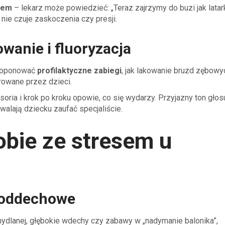
niem
– lekarz może powiedzieć: „Teraz zajrzymy do buzi jak latar
nie czuje zaskoczenia czy presji.
owanie i fluoryzacja
proponować
profilaktyczne zabiegi
, jak lakowanie bruzd zębowy
erowane przez dzieci.
oria i krok po kroku opowie, co się wydarzy. Przyjazny ton głosu
walają dziecku zaufać specjaliście.
obie ze stresem u
a oddechowe
 mydlanej, głębokie wdechy czy zabawy w „nadymanie balonika”,