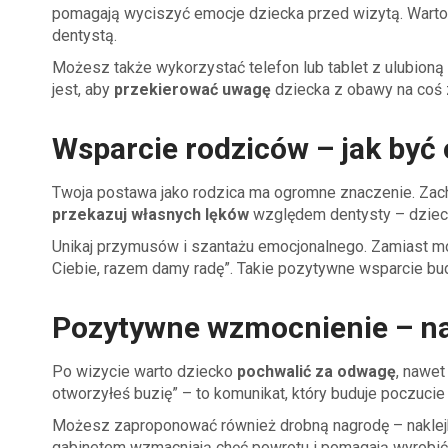
pomagają wyciszyć emocje dziecka przed wizytą. Warto 
dentystą.
Możesz także wykorzystać telefon lub tablet z ulubioną 
jest, aby
przekierować uwagę
dziecka z obawy na coś 
Wsparcie rodziców – jak być
Twoja postawa jako rodzica ma ogromne znaczenie. Zacho
przekazuj własnych lęków
względem dentysty – dzieck
Unikaj przymusów i szantażu emocjonalnego. Zamiast mów
Ciebie, razem damy radę”. Takie pozytywne wsparcie budu
Pozytywne wzmocnienie – na
Po wizycie warto dziecko
pochwalić za odwagę
, nawet
otworzyłeś buzię” – to komunikat, który buduje poczucie 
Możesz zaproponować również drobną nagrodę – naklejkę
gabinetem wzmacniają chęć powrotu i pomagają wyrobi