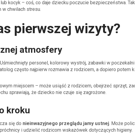
ę lub kocyk – coś, co daje dziecku poczucie bezpieczeństwa. Tak
w chwilach stresu.
as pierwszej wizyty?
aznej atmosfery
Uśmiechnięty personel, kolorowy wystrój, zabawki w poczekalni
atolog często najpierw rozmawia z rodzicem, a dopiero potem ki
 nowym miejscem – może usiąść z rodzicem, obejrzeć sprzęt, za
echu sprawiają, że dziecko nie czuje się zagrożone.
po kroku
cza się do
nieinwazyjnego przeglądu jamy ustnej
. Może poli
k próchnicy i udzielić rodzicom wskazówek dotyczących higieny.