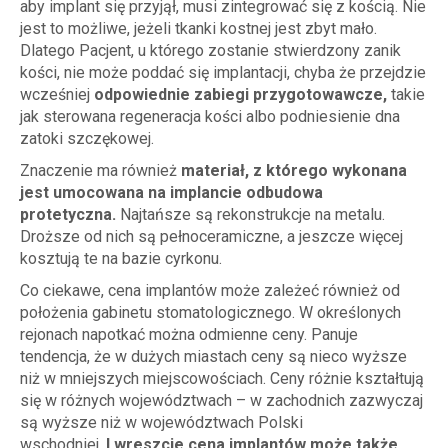
aby implant się przyjął, musi zintegrować się z kością. Nie
jest to możliwe, jeżeli tkanki kostnej jest zbyt mało.
Dlatego Pacjent, u którego zostanie stwierdzony zanik
kości, nie może poddać się implantacji, chyba że przejdzie
wcześniej
odpowiednie zabiegi przygotowawcze,
takie
jak sterowana regeneracja kości albo podniesienie dna
zatoki szczękowej.
Znaczenie ma również
materiał, z którego wykonana
jest umocowana na implancie odbudowa
protetyczna.
Najtańsze są rekonstrukcje na metalu.
Droższe od nich są pełnoceramiczne, a jeszcze więcej
kosztują te na bazie cyrkonu.
Co ciekawe, cena implantów może zależeć również od
położenia gabinetu stomatologicznego. W określonych
rejonach napotkać można odmienne ceny. Panuje
tendencja, że w dużych miastach ceny są nieco wyższe
niż w mniejszych miejscowościach. Ceny różnie kształtują
się w różnych województwach – w zachodnich zazwyczaj
są wyższe niż w województwach Polski
wschodniej.
I wreszcie cena implantów może także