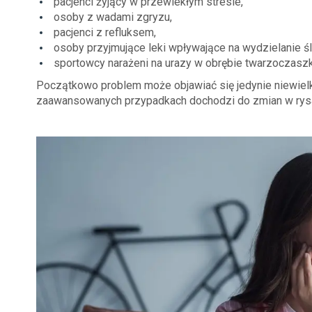
pacjenci żyjący w przewlekłym stresie,
osoby z wadami zgryzu,
pacjenci z refluksem,
osoby przyjmujące leki wpływające na wydzielanie śl
sportowcy narażeni na urazy w obrębie twarzoczaszk
Początkowo problem może objawiać się jedynie niewiel
zaawansowanych przypadkach dochodzi do zmian w rysac