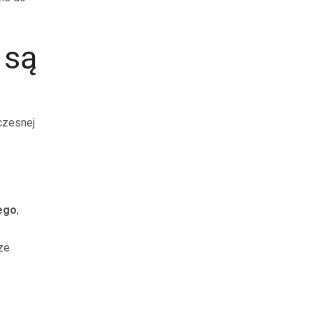
 są
czesnej
ego
,
ze