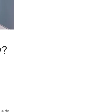
w?
ie do