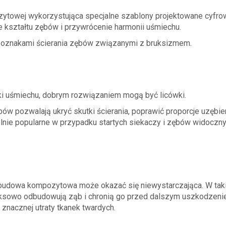
ytowej wykorzystująca specjalne szablony projektowane cyfro
 kształtu zębów i przywrócenie harmonii uśmiechu.
 z oznakami ścierania zębów związanymi z bruksizmem.
ki uśmiechu, dobrym rozwiązaniem mogą być licówki.
w pozwalają ukryć skutki ścierania, poprawić proporcje uzębien
lnie popularne w przypadku startych siekaczy i zębów widoczn
udowa kompozytowa może okazać się niewystarczająca. W tak
leksowo odbudowują ząb i chronią go przed dalszym uszkodzeni
znacznej utraty tkanek twardych.