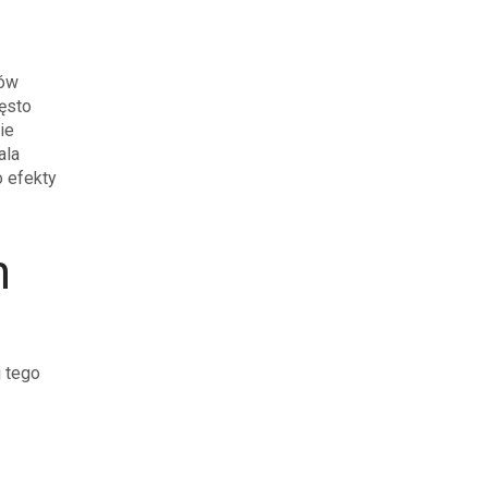
bów
ęsto
ie
ala
o efekty
h
 tego