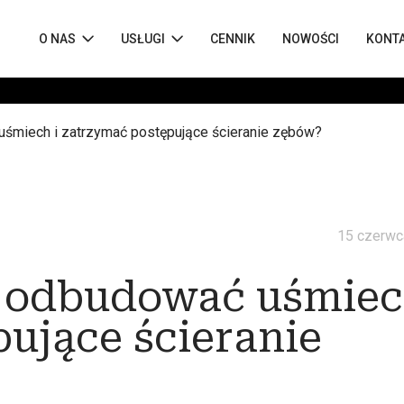
O NAS
USŁUGI
CENNIK
NOWOŚCI
KONT
 uśmiech i zatrzymać postępujące ścieranie zębów?
15 czerwc
k odbudować uśmiec
ujące ścieranie