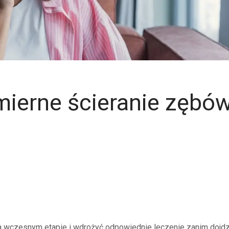
ierne ścieranie zębó
a wczesnym etapie i wdrożyć odpowiednie leczenie zanim dojdz