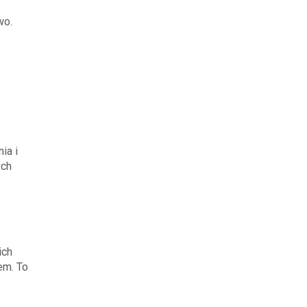
wo.
ia i
ych
ich
em. To