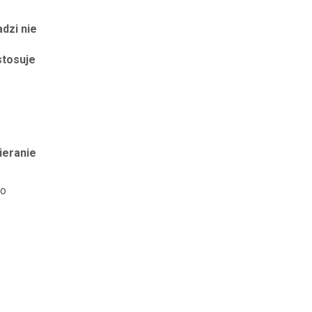
dzi nie
stosuje
ieranie
to