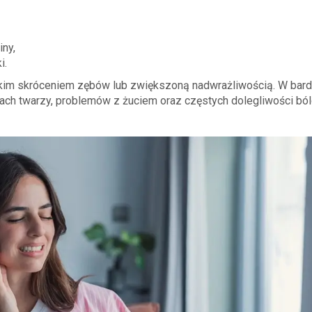
iny,
i.
kim skróceniem zębów lub zwiększoną nadwrażliwością. W bard
h twarzy, problemów z żuciem oraz częstych dolegliwości bó